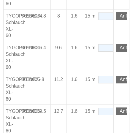
60
TYGOPRENE®-
3610003
4.8
8
1.6
15 m
Anfra
Schlauch
XL-
60
TYGOPRENE®-
3610004
6.4
9.6
1.6
15 m
Anfra
Schlauch
XL-
60
TYGOPRENE®-
3610005
8
11.2
1.6
15 m
Anfra
Schlauch
XL-
60
TYGOPRENE®-
3610006
9.5
12.7
1.6
15 m
Anfra
Schlauch
XL-
60