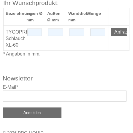
Ihr Wunschprodukt:
Bezeichnung
Innen Ø
Außen
Wanddicke
Menge
mm
Ø mm
mm
TYGOPRENE®-
Anfrage
Schlauch
XL-60
* Angaben in mm.
Newsletter
E-Mail*
Anmelden
© 2026 PRO LIQUID