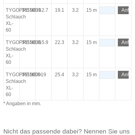
TYGOPRENE®-
3610007
12.7
19.1
3.2
15 m
Anfra
Schlauch
XL-
60
TYGOPRENE®-
3610008
15.9
22.3
3.2
15 m
Anfra
Schlauch
XL-
60
TYGOPRENE®-
3610009
19
25.4
3.2
15 m
Anfra
Schlauch
XL-
60
* Angaben in mm.
Nicht das passende dabei? Nennen Sie uns