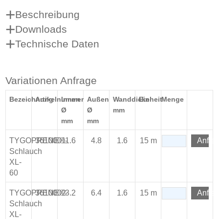
Beschreibung
Downloads
Technische Daten
Variationen Anfrage
Bezeichnung
Artikelnummer
Innen
Außen
Wanddicke
Einheit
Menge
Ø
Ø
mm
mm
mm
TYGOPRENE®-
3610001
1.6
4.8
1.6
15 m
Anfra
Schlauch
XL-
60
TYGOPRENE®-
3610002
3.2
6.4
1.6
15 m
Anfra
Schlauch
XL-