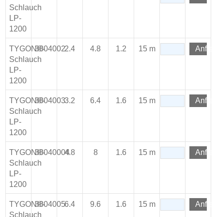
Schlauch
LP-
1200
TYGON®-
3804002
2.4
4.8
1.2
15 m
Anfra
Schlauch
LP-
1200
TYGON®-
3804003
3.2
6.4
1.6
15 m
Anfra
Schlauch
LP-
1200
TYGON®-
38040004
4.8
8
1.6
15 m
Anfra
Schlauch
LP-
1200
TYGON®-
3804005
6.4
9.6
1.6
15 m
Anfra
Schlauch