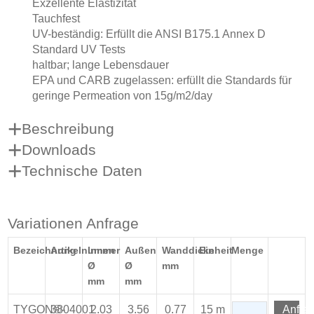
Exzellente Elastizität
Tauchfest
UV-beständig: Erfüllt die ANSI B175.1 Annex D
Standard UV Tests
haltbar; lange Lebensdauer
EPA und CARB zugelassen: erfüllt die Standards für
geringe Permeation von 15g/m2/day
Beschreibung
Downloads
Technische Daten
Variationen Anfrage
Bezeichnung
Artikelnummer
Innen
Außen
Wanddicke
Einheit
Menge
Ø
Ø
mm
mm
mm
TYGON®-
3804001
2.03
3.56
0.77
15 m
Anfra