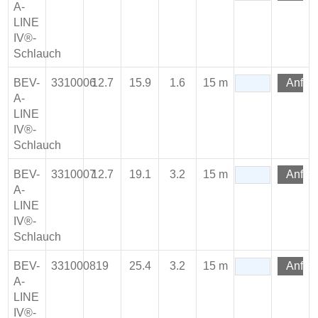
A-
LINE
IV®-
Schlauch
BEV-
3310006
12.7
15.9
1.6
15 m
Anfra
A-
LINE
IV®-
Schlauch
BEV-
3310007
12.7
19.1
3.2
15 m
Anfra
A-
LINE
IV®-
Schlauch
BEV-
3310008
19
25.4
3.2
15 m
Anfra
A-
LINE
IV®-