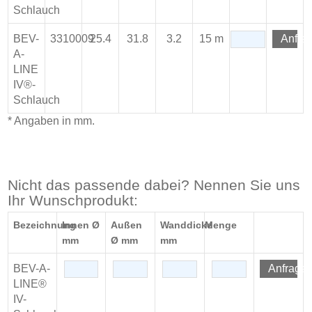
Schlauch
BEV-
3310009
25.4
31.8
3.2
15 m
Anfra
A-
LINE
IV®-
Schlauch
* Angaben in mm.
Nicht das passende dabei? Nennen Sie uns
Ihr Wunschprodukt:
Bezeichnung
Innen Ø
Außen
Wanddicke
Menge
mm
Ø mm
mm
BEV-A-
Anfrage
LINE®
IV-