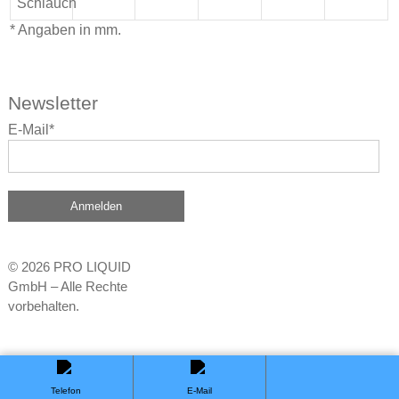
Schlauch
* Angaben in mm.
Newsletter
E-Mail*
Anmelden
© 2026 PRO LIQUID
GmbH – Alle Rechte
vorbehalten.
Datenschutz
Impressum
+49 (0) 7551 8345 600
sales@proliquid.com
Online Marketing Agentur brain at work