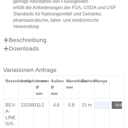
geringe Absorption von Flüssigkeiten
erfüllt die Anforderungen der FDA, USDA und USP
Standards für Nahrungsmittel und Getränke,
pharmazeutische, labor- und medizinische
Verwendung
Beschreibung
Downloads
Variationen Anfrage
Bezeichnung
Artikelnummer
Innen
Außen
Wanddicke
Einheit
Menge
Ø
Ø
mm
mm
mm
BEV-
3310001
3.2
4.8
0.8
15 m
Anfra
A-
LINE
IV®-