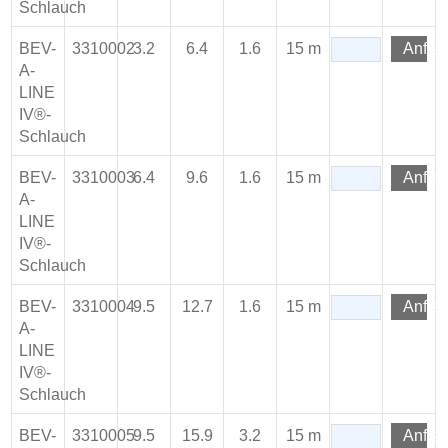
Schlauch
BEV-
3310002
3.2
6.4
1.6
15 m
Anfra
A-
LINE
IV®-
Schlauch
BEV-
3310003
6.4
9.6
1.6
15 m
Anfra
A-
LINE
IV®-
Schlauch
BEV-
3310004
9.5
12.7
1.6
15 m
Anfra
A-
LINE
IV®-
Schlauch
BEV-
3310005
9.5
15.9
3.2
15 m
Anfra