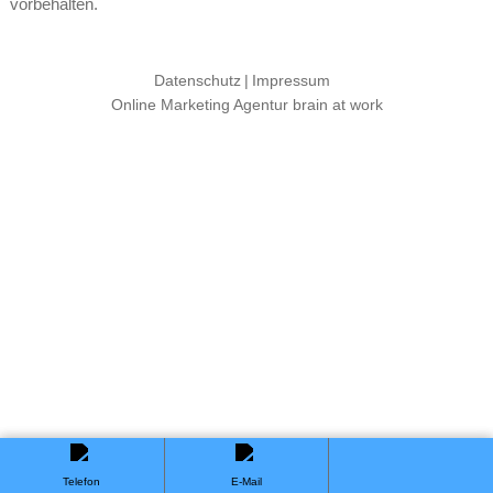
vorbehalten.
Datenschutz
Impressum
Online Marketing Agentur brain at work
+49 (0) 7551 8345 600
sales@proliquid.com