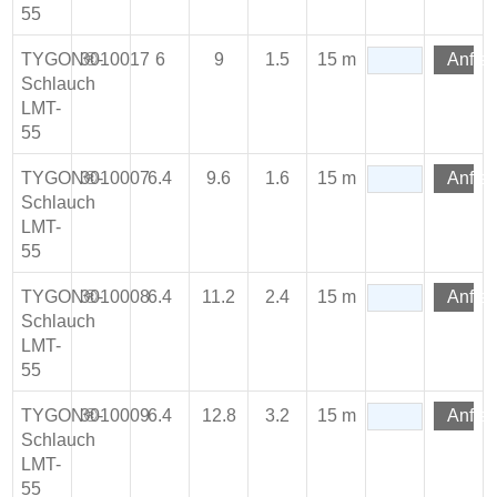
55
TYGON®-
3010017
6
9
1.5
15 m
Anfra
Schlauch
LMT-
55
TYGON®-
3010007
6.4
9.6
1.6
15 m
Anfra
Schlauch
LMT-
55
TYGON®-
3010008
6.4
11.2
2.4
15 m
Anfra
Schlauch
LMT-
55
TYGON®-
3010009
6.4
12.8
3.2
15 m
Anfra
Schlauch
LMT-
55