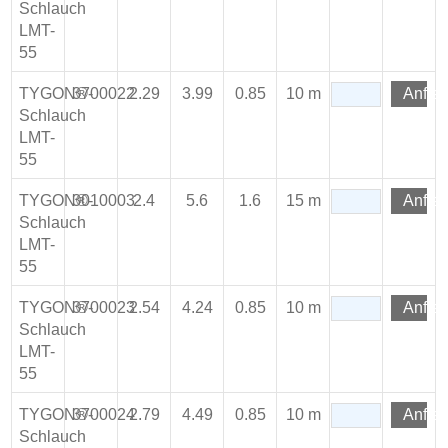
Schlauch
LMT-
55
TYGON®-
3700022
2.29
3.99
0.85
10 m
Anfra
Schlauch
LMT-
55
TYGON®-
3010003
2.4
5.6
1.6
15 m
Anfra
Schlauch
LMT-
55
TYGON®-
3700023
2.54
4.24
0.85
10 m
Anfra
Schlauch
LMT-
55
TYGON®-
3700024
2.79
4.49
0.85
10 m
Anfra
Schlauch