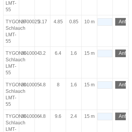
LMT-
55
TYGON®-
3700025
3.17
4.85
0.85
10 m
Anfra
Schlauch
LMT-
55
TYGON®-
3010004
3.2
6.4
1.6
15 m
Anfra
Schlauch
LMT-
55
TYGON®-
3010005
4.8
8
1.6
15 m
Anfra
Schlauch
LMT-
55
TYGON®-
3010006
4.8
9.6
2.4
15 m
Anfra
Schlauch
LMT-