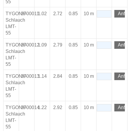
55
TYGON®-
3700011
1.02
2.72
0.85
10 m
Anfra
Schlauch
LMT-
55
TYGON®-
3700012
1.09
2.79
0.85
10 m
Anfra
Schlauch
LMT-
55
TYGON®-
3700013
1.14
2.84
0.85
10 m
Anfra
Schlauch
LMT-
55
TYGON®-
3700014
1.22
2.92
0.85
10 m
Anfra
Schlauch
LMT-
55