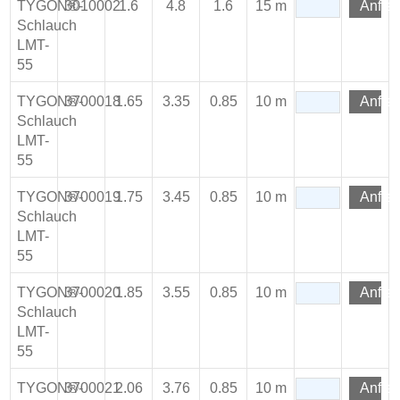
TYGON®-
3010002
1.6
4.8
1.6
15 m
Anfra
Schlauch
LMT-
55
TYGON®-
3700018
1.65
3.35
0.85
10 m
Anfra
Schlauch
LMT-
55
TYGON®-
3700019
1.75
3.45
0.85
10 m
Anfra
Schlauch
LMT-
55
TYGON®-
3700020
1.85
3.55
0.85
10 m
Anfra
Schlauch
LMT-
55
TYGON®-
3700021
2.06
3.76
0.85
10 m
Anfra