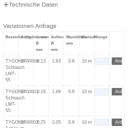
Technische Daten
Variationen Anfrage
Bezeichnung
Artikelnummer
Innen
Außen
Wanddicke
Einheit
Menge
Ø
Ø
mm
mm
mm
TYGON®-
3700000
0.13
1.93
0.9
10 m
Anfra
Schlauch
LMT-
55
TYGON®-
3700001
0.19
1.99
0.9
10 m
Anfra
Schlauch
LMT-
55
TYGON®-
3700002
0.25
2.05
0.9
10 m
Anfra