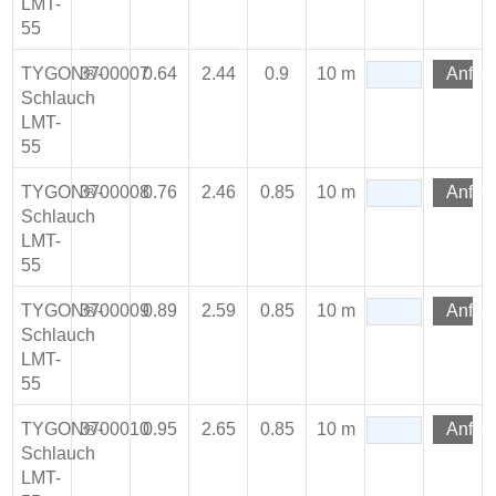
LMT-
55
TYGON®-
3700007
0.64
2.44
0.9
10 m
Anfra
Schlauch
LMT-
55
TYGON®-
3700008
0.76
2.46
0.85
10 m
Anfra
Schlauch
LMT-
55
TYGON®-
3700009
0.89
2.59
0.85
10 m
Anfra
Schlauch
LMT-
55
TYGON®-
3700010
0.95
2.65
0.85
10 m
Anfra
Schlauch
LMT-