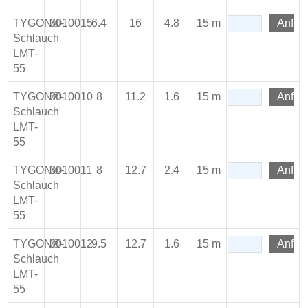
TYGON®-
3010015
6.4
16
4.8
15 m
Anfra
Schlauch
LMT-
55
TYGON®-
3010010
8
11.2
1.6
15 m
Anfra
Schlauch
LMT-
55
TYGON®-
3010011
8
12.7
2.4
15 m
Anfra
Schlauch
LMT-
55
TYGON®-
3010012
9.5
12.7
1.6
15 m
Anfra
Schlauch
LMT-
55