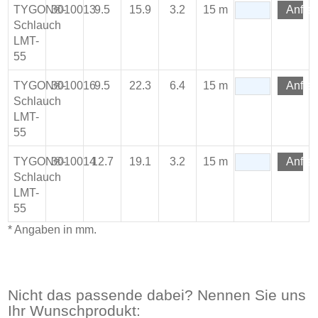
TYGON®-
3010013
9.5
15.9
3.2
15 m
Anfra
Schlauch
LMT-
55
TYGON®-
3010016
9.5
22.3
6.4
15 m
Anfra
Schlauch
LMT-
55
TYGON®-
3010014
12.7
19.1
3.2
15 m
Anfra
Schlauch
LMT-
55
* Angaben in mm.
Nicht das passende dabei? Nennen Sie uns
Ihr Wunschprodukt: