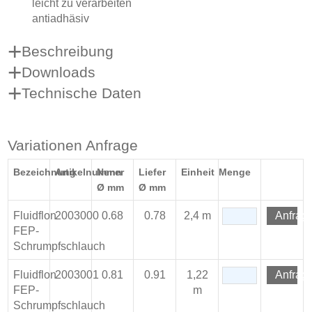
leicht zu verarbeiten
antiadhäsiv
Beschreibung
Downloads
Technische Daten
Variationen Anfrage
Bezeichnung
Artikelnummer
Nenn
Liefer
Einheit
Menge
Ø mm
Ø mm
Fluidflon
2003000
0.68
0.78
2,4 m
Anfrag
FEP-
Schrumpfschlauch
Fluidflon
2003001
0.81
0.91
1,22
Anfrag
FEP-
m
Schrumpfschlauch