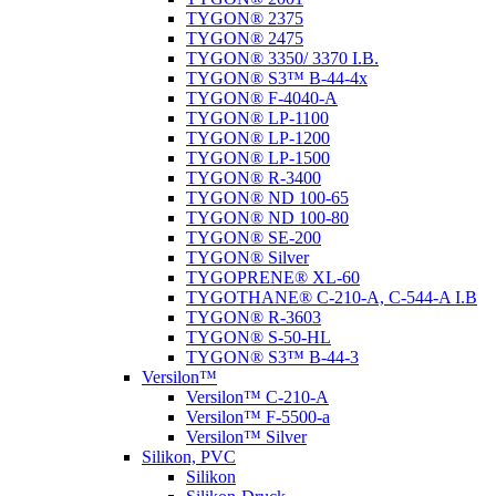
TYGON® 2375
TYGON® 2475
TYGON® 3350/ 3370 I.B.
TYGON® S3™ B-44-4x
TYGON® F-4040-A
TYGON® LP-1100
TYGON® LP-1200
TYGON® LP-1500
TYGON® R-3400
TYGON® ND 100-65
TYGON® ND 100-80
TYGON® SE-200
TYGON® Silver
TYGOPRENE® XL-60
TYGOTHANE® C-210-A, C-544-A I.B
TYGON® R-3603
TYGON® S-50-HL
TYGON® S3™ B-44-3
Versilon™
Versilon™ C-210-A
Versilon™ F-5500-a
Versilon™ Silver
Silikon, PVC
Silikon