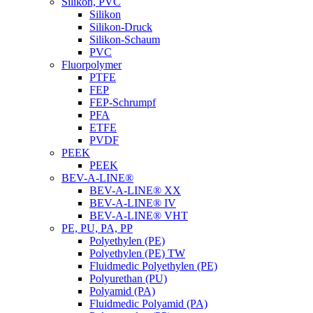
Silikon, PVC
Silikon
Silikon-Druck
Silikon-Schaum
PVC
Fluorpolymer
PTFE
FEP
FEP-Schrumpf
PFA
ETFE
PVDF
PEEK
PEEK
BEV-A-LINE®
BEV-A-LINE® XX
BEV-A-LINE® IV
BEV-A-LINE® VHT
PE, PU, PA, PP
Polyethylen (PE)
Polyethylen (PE) TW
Fluidmedic Polyethylen (PE)
Polyurethan (PU)
Polyamid (PA)
Fluidmedic Polyamid (PA)