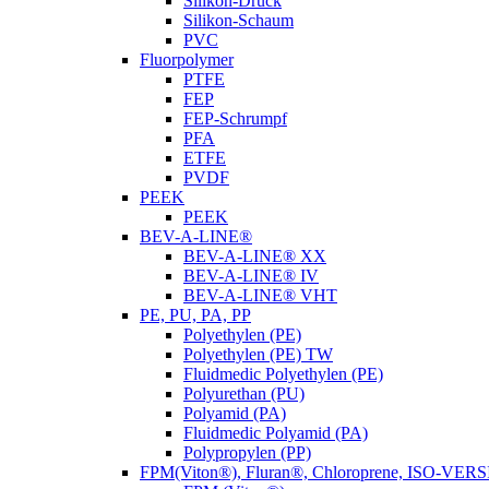
Silikon-Druck
Silikon-Schaum
PVC
Fluorpolymer
PTFE
FEP
FEP-Schrumpf
PFA
ETFE
PVDF
PEEK
PEEK
BEV-A-LINE®
BEV-A-LINE® XX
BEV-A-LINE® IV
BEV-A-LINE® VHT
PE, PU, PA, PP
Polyethylen (PE)
Polyethylen (PE) TW
Fluidmedic Polyethylen (PE)
Polyurethan (PU)
Polyamid (PA)
Fluidmedic Polyamid (PA)
Polypropylen (PP)
FPM(Viton®), Fluran®, Chloroprene, ISO-VER