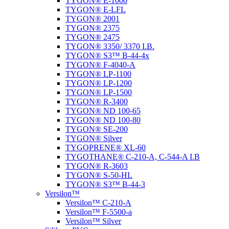
TYGON® E-1000
TYGON® E-LFL
TYGON® 2001
TYGON® 2375
TYGON® 2475
TYGON® 3350/ 3370 I.B.
TYGON® S3™ B-44-4x
TYGON® F-4040-A
TYGON® LP-1100
TYGON® LP-1200
TYGON® LP-1500
TYGON® R-3400
TYGON® ND 100-65
TYGON® ND 100-80
TYGON® SE-200
TYGON® Silver
TYGOPRENE® XL-60
TYGOTHANE® C-210-A, C-544-A I.B
TYGON® R-3603
TYGON® S-50-HL
TYGON® S3™ B-44-3
Versilon™
Versilon™ C-210-A
Versilon™ F-5500-a
Versilon™ Silver