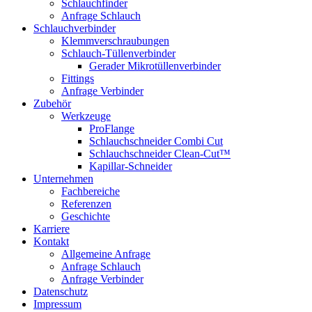
Schlauchfinder
Anfrage Schlauch
Schlauchverbinder
Klemmverschraubungen
Schlauch-Tüllenverbinder
Gerader Mikrotüllenverbinder
Fittings
Anfrage Verbinder
Zubehör
Werkzeuge
ProFlange
Schlauchschneider Combi Cut
Schlauchschneider Clean-Cut™
Kapillar-Schneider
Unternehmen
Fachbereiche
Referenzen
Geschichte
Karriere
Kontakt
Allgemeine Anfrage
Anfrage Schlauch
Anfrage Verbinder
Datenschutz
Impressum