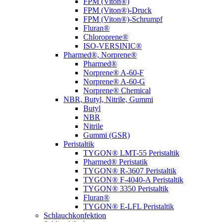
FPM (Viton®)
FPM (Viton®)-Druck
FPM (Viton®)-Schrumpf
Fluran®
Chloroprene®
ISO-VERSINIC®
Pharmed®, Norprene®
Pharmed®
Norprene® A-60-F
Norprene® A-60-G
Norprene® Chemical
NBR, Butyl, Nitrile, Gummi
Butyl
NBR
Nitrile
Gummi (GSR)
Peristaltik
TYGON® LMT-55 Peristaltik
Pharmed® Peristatik
TYGON® R-3607 Peristaltik
TYGON® F-4040-A Peristaltik
TYGON® 3350 Peristaltik
Fluran®
TYGON® E-LFL Peristaltik
Schlauchkonfektion