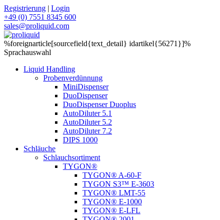
Registrierung
|
Login
+49 (0) 7551 8345 600
sales@proliquid.com
%foreignarticle[sourcefield{text_detail} idartikel{56271}]%
Sprachauswahl
Liquid Handling
Probenverdünnung
MiniDispenser
DuoDispenser
DuoDispenser Duoplus
AutoDiluter 5.1
AutoDiluter 5.2
AutoDiluter 7.2
DIPS 1000
Schläuche
Schlauchsortiment
TYGON®
TYGON® A-60-F
TYGON S3™ E-3603
TYGON® LMT-55
TYGON® E-1000
TYGON® E-LFL
TYGON® 2001