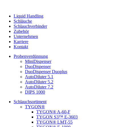
Liquid Handling
Schläuche
Schlauchverbinder
Zubehör
Unternehmen
Karriere
Kontakt
Probenverdünnung
MiniDispenser
DuoDispenser
DuoDispenser Duoplus
AutoDiluter 5.1
AutoDiluter 5.2
AutoDiluter 7.2
DIPS 1000
Schlauchsortiment
TYGON®
TYGON® A-60-F
TYGON S3™ E-3603
TYGON® LMT-55