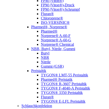
FPM (Viton®)
FPM (Viton®)-Druck
FPM (Viton®)-Schrumpf
Fluran®
Chloroprene®
ISO-VERSINIC®
Pharmed®, Norprene®
Pharmed®
Norprene® A-60-F
Norprene® A-60-G
Norprene® Chemical
NBR, Butyl, Nitrile, Gummi
Butyl
NBR
Nitrile
Gummi (GSR)
Peristaltik
TYGON® LMT-55 Peristaltik
Pharmed® Peristatik
TYGON® R-3607 Peristaltik
TYGON® F-4040-A Peristaltik
TYGON® 3350 Peristaltik
Fluran®
TYGON® E-LFL Peristaltik
Schlauchkonfektion