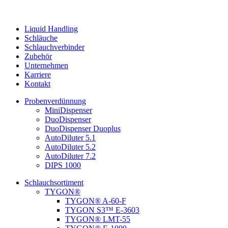
Liquid Handling
Schläuche
Schlauchverbinder
Zubehör
Unternehmen
Karriere
Kontakt
Probenverdünnung
MiniDispenser
DuoDispenser
DuoDispenser Duoplus
AutoDiluter 5.1
AutoDiluter 5.2
AutoDiluter 7.2
DIPS 1000
Schlauchsortiment
TYGON®
TYGON® A-60-F
TYGON S3™ E-3603
TYGON® LMT-55