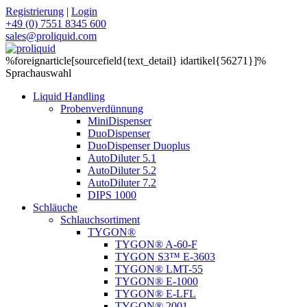
Registrierung
|
Login
+49 (0) 7551 8345 600
sales@proliquid.com
%foreignarticle[sourcefield{text_detail} idartikel{56271}]%
Sprachauswahl
Liquid Handling
Probenverdünnung
MiniDispenser
DuoDispenser
DuoDispenser Duoplus
AutoDiluter 5.1
AutoDiluter 5.2
AutoDiluter 7.2
DIPS 1000
Schläuche
Schlauchsortiment
TYGON®
TYGON® A-60-F
TYGON S3™ E-3603
TYGON® LMT-55
TYGON® E-1000
TYGON® E-LFL
TYGON® 2001