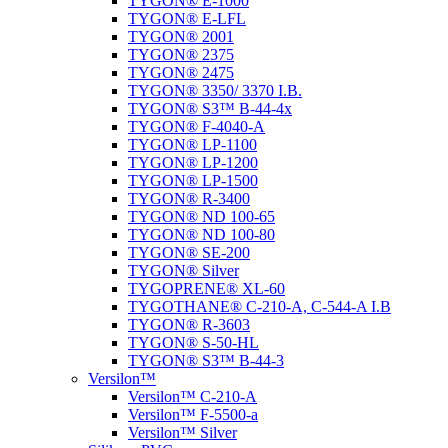
TYGON® E-1000
TYGON® E-LFL
TYGON® 2001
TYGON® 2375
TYGON® 2475
TYGON® 3350/ 3370 I.B.
TYGON® S3™ B-44-4x
TYGON® F-4040-A
TYGON® LP-1100
TYGON® LP-1200
TYGON® LP-1500
TYGON® R-3400
TYGON® ND 100-65
TYGON® ND 100-80
TYGON® SE-200
TYGON® Silver
TYGOPRENE® XL-60
TYGOTHANE® C-210-A, C-544-A I.B
TYGON® R-3603
TYGON® S-50-HL
TYGON® S3™ B-44-3
Versilon™
Versilon™ C-210-A
Versilon™ F-5500-a
Versilon™ Silver