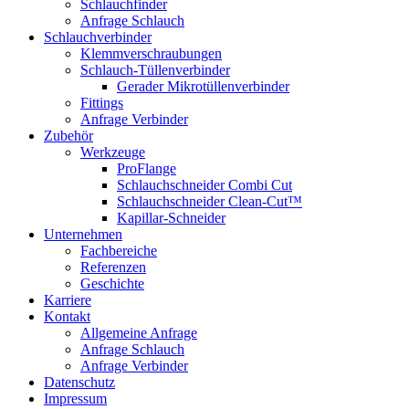
Schlauchfinder
Anfrage Schlauch
Schlauchverbinder
Klemmverschraubungen
Schlauch-Tüllenverbinder
Gerader Mikrotüllenverbinder
Fittings
Anfrage Verbinder
Zubehör
Werkzeuge
ProFlange
Schlauchschneider Combi Cut
Schlauchschneider Clean-Cut™
Kapillar-Schneider
Unternehmen
Fachbereiche
Referenzen
Geschichte
Karriere
Kontakt
Allgemeine Anfrage
Anfrage Schlauch
Anfrage Verbinder
Datenschutz
Impressum