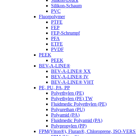
Silikon-Druck
Silikon-Schaum
PVC
Fluorpolymer
PTFE
FEP
FEP-Schrumpf
PFA
ETFE
PVDF
PEEK
PEEK
BEV-A-LINE®
BEV-A-LINE® XX
BEV-A-LINE® IV
BEV-A-LINE® VHT
PE, PU, PA, PP
Polyethylen (PE)
Polyethylen (PE) TW
Fluidmedic Polyethylen (PE)
Polyurethan (PU)
Polyamid (PA)
Fluidmedic Polyamid (PA)
Polypropylen (PP)
FPM(Viton®), Fluran®, Chloroprene, ISO-VER