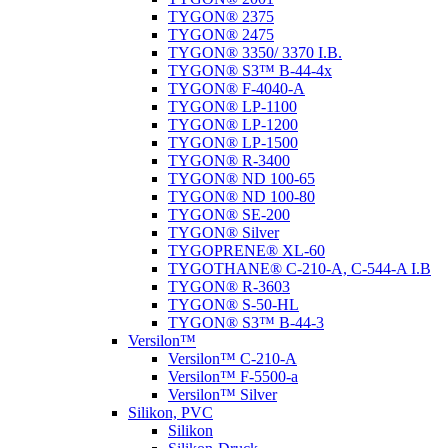
TYGON® 2375
TYGON® 2475
TYGON® 3350/ 3370 I.B.
TYGON® S3™ B-44-4x
TYGON® F-4040-A
TYGON® LP-1100
TYGON® LP-1200
TYGON® LP-1500
TYGON® R-3400
TYGON® ND 100-65
TYGON® ND 100-80
TYGON® SE-200
TYGON® Silver
TYGOPRENE® XL-60
TYGOTHANE® C-210-A, C-544-A I.B
TYGON® R-3603
TYGON® S-50-HL
TYGON® S3™ B-44-3
Versilon™
Versilon™ C-210-A
Versilon™ F-5500-a
Versilon™ Silver
Silikon, PVC
Silikon