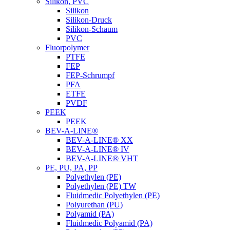
Silikon, PVC
Silikon
Silikon-Druck
Silikon-Schaum
PVC
Fluorpolymer
PTFE
FEP
FEP-Schrumpf
PFA
ETFE
PVDF
PEEK
PEEK
BEV-A-LINE®
BEV-A-LINE® XX
BEV-A-LINE® IV
BEV-A-LINE® VHT
PE, PU, PA, PP
Polyethylen (PE)
Polyethylen (PE) TW
Fluidmedic Polyethylen (PE)
Polyurethan (PU)
Polyamid (PA)
Fluidmedic Polyamid (PA)