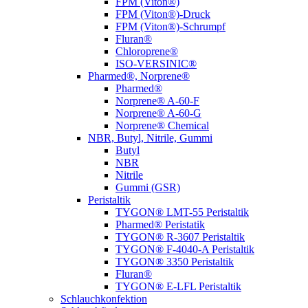
FPM (Viton®)
FPM (Viton®)-Druck
FPM (Viton®)-Schrumpf
Fluran®
Chloroprene®
ISO-VERSINIC®
Pharmed®, Norprene®
Pharmed®
Norprene® A-60-F
Norprene® A-60-G
Norprene® Chemical
NBR, Butyl, Nitrile, Gummi
Butyl
NBR
Nitrile
Gummi (GSR)
Peristaltik
TYGON® LMT-55 Peristaltik
Pharmed® Peristatik
TYGON® R-3607 Peristaltik
TYGON® F-4040-A Peristaltik
TYGON® 3350 Peristaltik
Fluran®
TYGON® E-LFL Peristaltik
Schlauchkonfektion