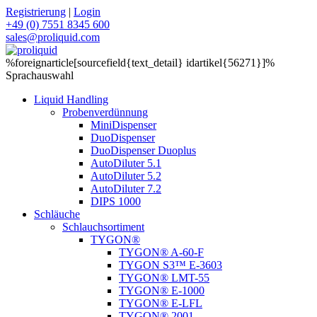
Registrierung
|
Login
+49 (0) 7551 8345 600
sales@proliquid.com
%foreignarticle[sourcefield{text_detail} idartikel{56271}]%
Sprachauswahl
Liquid Handling
Probenverdünnung
MiniDispenser
DuoDispenser
DuoDispenser Duoplus
AutoDiluter 5.1
AutoDiluter 5.2
AutoDiluter 7.2
DIPS 1000
Schläuche
Schlauchsortiment
TYGON®
TYGON® A-60-F
TYGON S3™ E-3603
TYGON® LMT-55
TYGON® E-1000
TYGON® E-LFL
TYGON® 2001