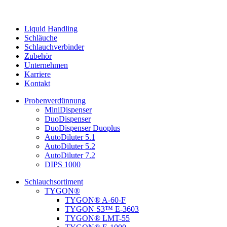
Liquid Handling
Schläuche
Schlauchverbinder
Zubehör
Unternehmen
Karriere
Kontakt
Probenverdünnung
MiniDispenser
DuoDispenser
DuoDispenser Duoplus
AutoDiluter 5.1
AutoDiluter 5.2
AutoDiluter 7.2
DIPS 1000
Schlauchsortiment
TYGON®
TYGON® A-60-F
TYGON S3™ E-3603
TYGON® LMT-55