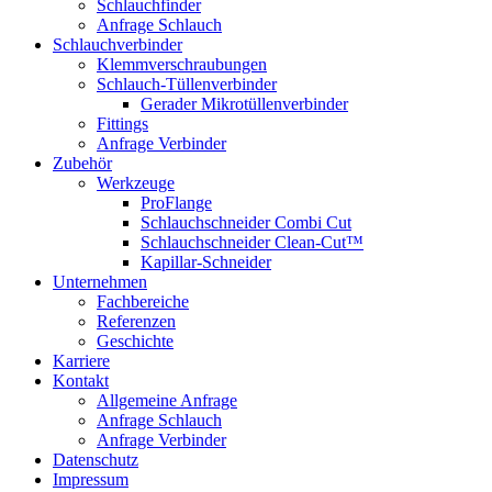
Schlauchfinder
Anfrage Schlauch
Schlauchverbinder
Klemmverschraubungen
Schlauch-Tüllenverbinder
Gerader Mikrotüllenverbinder
Fittings
Anfrage Verbinder
Zubehör
Werkzeuge
ProFlange
Schlauchschneider Combi Cut
Schlauchschneider Clean-Cut™
Kapillar-Schneider
Unternehmen
Fachbereiche
Referenzen
Geschichte
Karriere
Kontakt
Allgemeine Anfrage
Anfrage Schlauch
Anfrage Verbinder
Datenschutz
Impressum