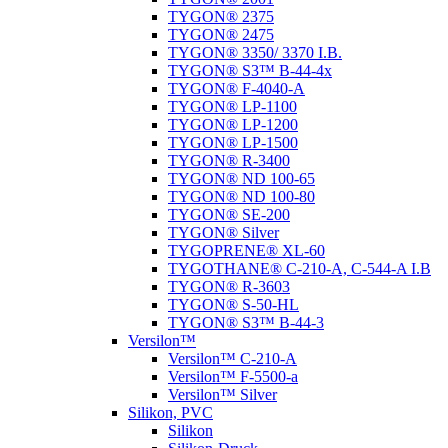
TYGON® 2375
TYGON® 2475
TYGON® 3350/ 3370 I.B.
TYGON® S3™ B-44-4x
TYGON® F-4040-A
TYGON® LP-1100
TYGON® LP-1200
TYGON® LP-1500
TYGON® R-3400
TYGON® ND 100-65
TYGON® ND 100-80
TYGON® SE-200
TYGON® Silver
TYGOPRENE® XL-60
TYGOTHANE® C-210-A, C-544-A I.B
TYGON® R-3603
TYGON® S-50-HL
TYGON® S3™ B-44-3
Versilon™
Versilon™ C-210-A
Versilon™ F-5500-a
Versilon™ Silver
Silikon, PVC
Silikon