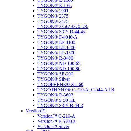
TYGON® E-1000
TYGON® E-LFL
TYGON® 2001
TYGON® 2375
TYGON® 2475
TYGON® 3350/ 3370 I.B.
TYGON® S3™ B-44-4x
TYGON® F-4040-A
TYGON® LP-1100
TYGON® LP-1200
TYGON® LP-1500
TYGON® R-3400
TYGON® ND 100-65
TYGON® ND 100-80
TYGON® SE-200
TYGON® Silver
TYGOPRENE® XL-60
TYGOTHANE® C-210-A, C-544-A I.B
TYGON® R-3603
TYGON® S-50-HL
TYGON® S3™ B-44-3
Versilon™
Versilon™ C-210-A
Versilon™ F-5500-a
Versilon™ Silver