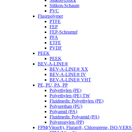
Silikon-Druck
Silikon-Schaum
PVC
Fluorpolymer
PTFE
FEP
FEP-Schrumpf
PFA
ETFE
PVDF
PEEK
PEEK
BEV-A-LINE®
BEV-A-LINE® XX
BEV-A-LINE® IV
BEV-A-LINE® VHT
PE, PU, PA, PP
Polyethylen (PE)
Polyethylen (PE) TW
Fluidmedic Polyethylen (PE)
Polyurethan (PU)
Polyamid (PA)
Fluidmedic Polyamid (PA)
Polypropylen (PP)
FPM(Viton®), Fluran®, Chloroprene, ISO-VER