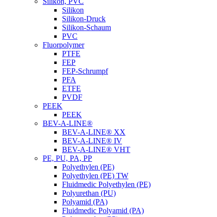
Silikon, PVC
Silikon
Silikon-Druck
Silikon-Schaum
PVC
Fluorpolymer
PTFE
FEP
FEP-Schrumpf
PFA
ETFE
PVDF
PEEK
PEEK
BEV-A-LINE®
BEV-A-LINE® XX
BEV-A-LINE® IV
BEV-A-LINE® VHT
PE, PU, PA, PP
Polyethylen (PE)
Polyethylen (PE) TW
Fluidmedic Polyethylen (PE)
Polyurethan (PU)
Polyamid (PA)
Fluidmedic Polyamid (PA)