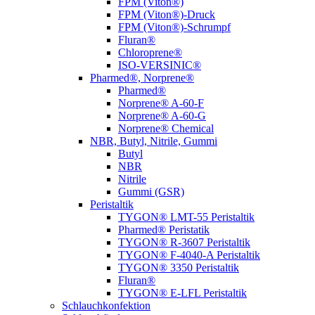
FPM (Viton®)
FPM (Viton®)-Druck
FPM (Viton®)-Schrumpf
Fluran®
Chloroprene®
ISO-VERSINIC®
Pharmed®, Norprene®
Pharmed®
Norprene® A-60-F
Norprene® A-60-G
Norprene® Chemical
NBR, Butyl, Nitrile, Gummi
Butyl
NBR
Nitrile
Gummi (GSR)
Peristaltik
TYGON® LMT-55 Peristaltik
Pharmed® Peristatik
TYGON® R-3607 Peristaltik
TYGON® F-4040-A Peristaltik
TYGON® 3350 Peristaltik
Fluran®
TYGON® E-LFL Peristaltik
Schlauchkonfektion