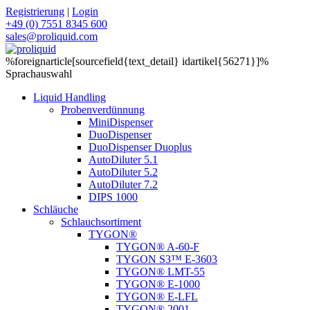
Registrierung
|
Login
+49 (0) 7551 8345 600
sales@proliquid.com
%foreignarticle[sourcefield{text_detail} idartikel{56271}]%
Sprachauswahl
Liquid Handling
Probenverdünnung
MiniDispenser
DuoDispenser
DuoDispenser Duoplus
AutoDiluter 5.1
AutoDiluter 5.2
AutoDiluter 7.2
DIPS 1000
Schläuche
Schlauchsortiment
TYGON®
TYGON® A-60-F
TYGON S3™ E-3603
TYGON® LMT-55
TYGON® E-1000
TYGON® E-LFL
TYGON® 2001