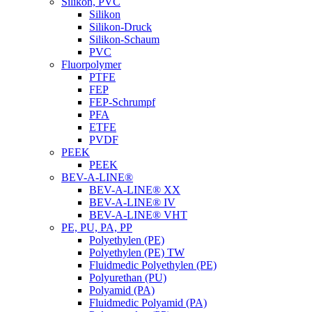
Silikon, PVC
Silikon
Silikon-Druck
Silikon-Schaum
PVC
Fluorpolymer
PTFE
FEP
FEP-Schrumpf
PFA
ETFE
PVDF
PEEK
PEEK
BEV-A-LINE®
BEV-A-LINE® XX
BEV-A-LINE® IV
BEV-A-LINE® VHT
PE, PU, PA, PP
Polyethylen (PE)
Polyethylen (PE) TW
Fluidmedic Polyethylen (PE)
Polyurethan (PU)
Polyamid (PA)
Fluidmedic Polyamid (PA)