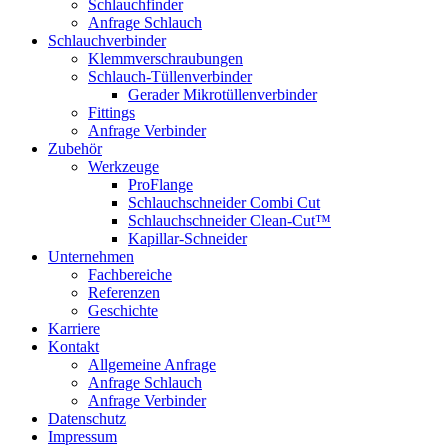
Schlauchfinder
Anfrage Schlauch
Schlauchverbinder
Klemmverschraubungen
Schlauch-Tüllenverbinder
Gerader Mikrotüllenverbinder
Fittings
Anfrage Verbinder
Zubehör
Werkzeuge
ProFlange
Schlauchschneider Combi Cut
Schlauchschneider Clean-Cut™
Kapillar-Schneider
Unternehmen
Fachbereiche
Referenzen
Geschichte
Karriere
Kontakt
Allgemeine Anfrage
Anfrage Schlauch
Anfrage Verbinder
Datenschutz
Impressum