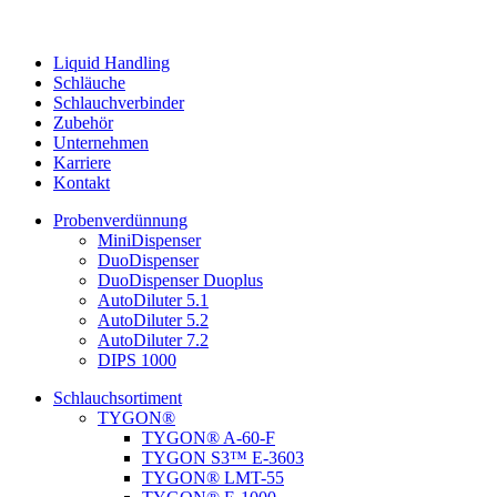
Liquid Handling
Schläuche
Schlauchverbinder
Zubehör
Unternehmen
Karriere
Kontakt
Probenverdünnung
MiniDispenser
DuoDispenser
DuoDispenser Duoplus
AutoDiluter 5.1
AutoDiluter 5.2
AutoDiluter 7.2
DIPS 1000
Schlauchsortiment
TYGON®
TYGON® A-60-F
TYGON S3™ E-3603
TYGON® LMT-55