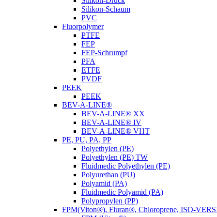
Silikon-Druck
Silikon-Schaum
PVC
Fluorpolymer
PTFE
FEP
FEP-Schrumpf
PFA
ETFE
PVDF
PEEK
PEEK
BEV-A-LINE®
BEV-A-LINE® XX
BEV-A-LINE® IV
BEV-A-LINE® VHT
PE, PU, PA, PP
Polyethylen (PE)
Polyethylen (PE) TW
Fluidmedic Polyethylen (PE)
Polyurethan (PU)
Polyamid (PA)
Fluidmedic Polyamid (PA)
Polypropylen (PP)
FPM(Viton®), Fluran®, Chloroprene, ISO-VER