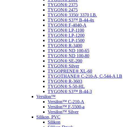
TYGON® 2375
TYGON® 2475
TYGON® 3350/ 3370 I.B.
TYGON® S3™ B-44-4x
TYGON® F-4040-A
TYGON® LP-1100
TYGON® LP-1200
TYGON® LP-1500
TYGON® R-3400
TYGON® ND 100-65
TYGON® ND 100-80
TYGON® SE-200
TYGON® Silver
TYGOPRENE® XL-60
TYGOTHANE® C-210-A, C-544-A I.B
TYGON® R-3603
TYGON® S-50-HL
TYGON® S3™ B-44-3
Versilon™
Versilon™ C-210-A
Versilon™ F-5500-a
Versilon™ Silver
Silikon, PVC
Silikon