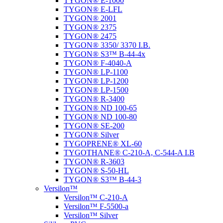
TYGON® E-1000
TYGON® E-LFL
TYGON® 2001
TYGON® 2375
TYGON® 2475
TYGON® 3350/ 3370 I.B.
TYGON® S3™ B-44-4x
TYGON® F-4040-A
TYGON® LP-1100
TYGON® LP-1200
TYGON® LP-1500
TYGON® R-3400
TYGON® ND 100-65
TYGON® ND 100-80
TYGON® SE-200
TYGON® Silver
TYGOPRENE® XL-60
TYGOTHANE® C-210-A, C-544-A I.B
TYGON® R-3603
TYGON® S-50-HL
TYGON® S3™ B-44-3
Versilon™
Versilon™ C-210-A
Versilon™ F-5500-a
Versilon™ Silver